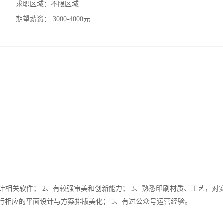
求职区域：
不限区域
期望薪资：
3000-4000元
Coreldraw等设计相关软件； 2、有较强审美和创新能力； 3、熟悉印刷材质、工艺，
行相应的平面设计与方案排版美化； 5、有过公众号运营经验。