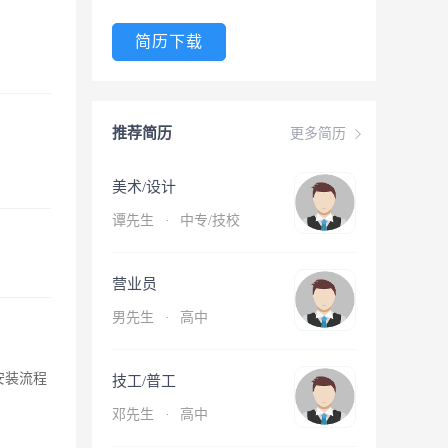
简历下载
推荐简历
更多简历
美术/设计
谭先生
·
中专/技校
营业员
男先生
·
高中
对安装流程
技工/普工
邓先生
·
高中